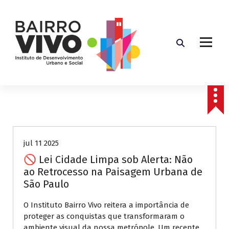
P
u
l
a
r
p
a
r
a
o
Notícias
c
o
n
jul 11 2025
t
🚫 Lei Cidade Limpa sob Alerta: Não
e
ao Retrocesso na Paisagem Urbana de
ú
São Paulo
d
o
O Instituto Bairro Vivo reitera a importância de
proteger as conquistas que transformaram o
ambiente visual da nossa metrópole. Um recente