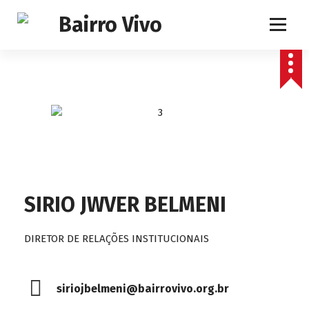
P
u
l
a
r
p
a
r
a
o
c
o
n
SIRIO JWVER BELMENI
t
e
ú
DIRETOR DE RELAÇÕES INSTITUCIONAIS
d
o
siriojbelmeni@bairrovivo.org.br